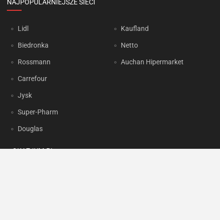
NAJPOPULARNIEJSZE SIECI
Lidl
Kaufland
Biedronka
Netto
Rossmann
Auchan Hipermarket
Carrefour
Jysk
Super-Pharm
Douglas
OKAZJUM.PL
Kontakt
Reklama
Prywatność
Korzystanie z portalu oznacza akceptację
Regulaminu
oraz
Polityki
prywatności
.
Ustawienia preferencji
.